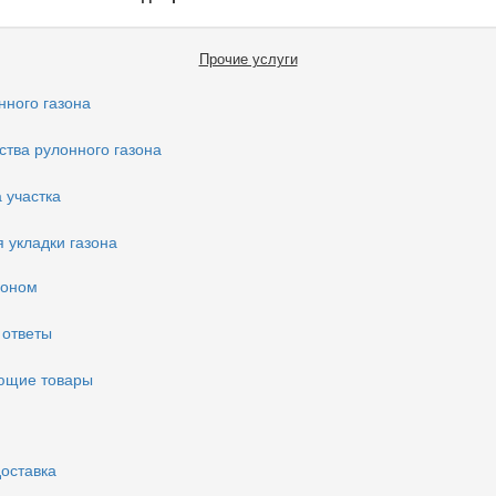
Прочие услуги
нного газона
тва рулонного газона
 участка
 укладки газона
зоном
 ответы
ющие товары
доставка