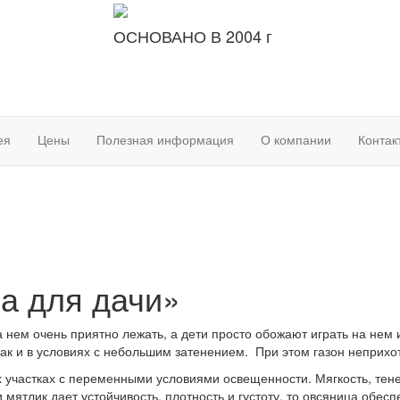
ОСНОВАНО В 2004 г
ея
Цены
Полезная информация
О компании
Контак
а для дачи»
На нем очень приятно лежать, а дети просто обожают играть на нем
, так и в условиях с небольшим затенением. При этом газон непри
 участках с переменными условиями освещенности. Мягкость, тене
и мятлик дает устойчивость, плотность и густоту, то овсяница обес