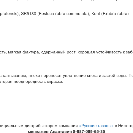
pratensis), SR5130 (Festuca rubra commutata), Kent (F.rubra rubra) 
ь, мягкая фактура, сдержанный рост, хорошая устойчивость к заб
таптыванию, плохо переносит уплотнение снега и застой воды. Пос
оторая неоднородность окраски.
фициальным дистрибьютором компании
«Русские газоны»
в Нижего
менеджер Анастасия 8-987-089-65-35