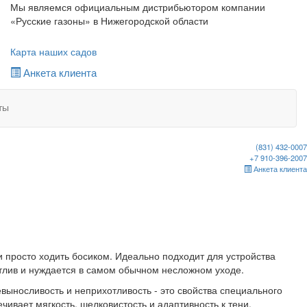
Мы являемся официальным дистрибьютором компании
«Русские газоны» в Нижегородской области
Карта наших садов
Анкета клиента
ты
(831) 432-0007
+7 910-396-2007
Анкета клиента
 и просто ходить босиком. Идеально подходит для устройства
хотлив и нуждается в самом обычном несложном уходе.
выносливость и неприхотливость - это свойства специального
печивает мягкость, шелковистость и адаптивность к тени.